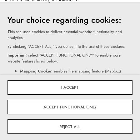
Your choice regarding cookies:
This site uses cookies to deliver essential website functionality and
analytics.
By clicking "ACCEPT ALL," you consent to the use of these cookies.
Important:
select "ACCEPT FUNCTIONAL ONLY" to enable core
website features listed below:
Terms Of Use
Mapping Cookie:
enables the mapping feature (Mapbox)
Contact Form Cookie:
enables the form feature (Netlify).
Privacy Policy
If you click "REJECT ALL," certain core website functionalities, as
I ACCEPT
mentioned above, will be disabled.
Cookie Settings
For more information on the types of cookies we use, please read our
© 2026 Villars Institute. All Rights Reserved
ACCEPT FUNCTIONAL ONLY
Privacy Policy
.
REJECT ALL
Powered By