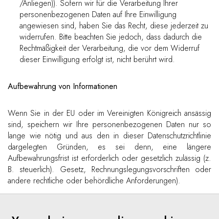
/Anliegen)). Sofern wir für die Verarbeitung Ihrer
personenbezogenen Daten auf Ihre Einwilligung
angewiesen sind, haben Sie das Recht, diese jederzeit zu
widerrufen. Bitte beachten Sie jedoch, dass dadurch die
Rechtmäßigkeit der Verarbeitung, die vor dem Widerruf
dieser Einwilligung erfolgt ist, nicht berührt wird.
Aufbewahrung von Informationen
Wenn Sie in der EU oder im Vereinigten Königreich ansässig
sind, speichern wir Ihre personenbezogenen Daten nur so
lange wie nötig und aus den in dieser Datenschutzrichtlinie
dargelegten Gründen, es sei denn, eine längere
Aufbewahrungsfrist ist erforderlich oder gesetzlich zulässig (z.
B. steuerlich). Gesetz, Rechnungslegungsvorschriften oder
andere rechtliche oder behördliche Anforderungen).
Wenn Sie sich in der EU oder im Vereinigten Königreich
befinden und wir keinen legitimen Grund mehr für die