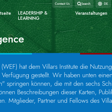
Contact Us
Search
DE
LEADERSHIP &
tseite
Veranstaltungen
LEARNING
igence
F) hat dem Villars Institute die Nutzung s
r Verfügung gestellt. Wir haben unten einen
en" springen können, die mit den sechs Schl
e können Beschreibungen dieser Karten, Publ
. Mitglieder, Partner und Fellows des Villa